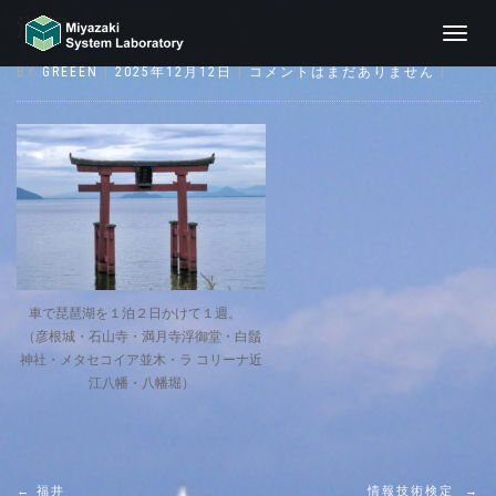
滋賀
ナ
ビ
BY
GREEEN
|
2025年12月12日
|
コメントはまだありません
|
ゲ
ー
シ
ョ
ン
切
り
替
え
車で琵琶湖を１泊２日かけて１週。
（彦根城・石山寺・満月寺浮御堂・白鬚
神社・メタセコイア並木・ラ コリーナ近
江八幡・八幡堀）
←
福井
情報技術検定
→