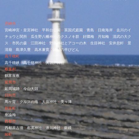
投
稿
宮崎市
ナ
宮崎神宮・
皇宮神社
・
平和台公園
・
英国式庭園
・
青島
・
日南海岸
・
去川のイ
チョウと関所
・
瓜生野八幡神社のクスノキ群
・
好隣梅
・
月知梅
・
清武の大ク
ビ
ス
・
市民の森
・
江田神社
・
野島神社とアコーの木
・
生目神社
・
安井息軒
・
景
清廟
・
島津久豊
・
高木兼寛
・
跡江の半ぴどん
ゲ
高千穂町
高千穂峡
・
高千穂神社
・
天岩戸神社
ー
椎葉村
鶴富屋敷
シ
延岡市
延岡城跡
・
今山大師
ョ
日向市
馬ヶ背
・
クルスの海
・
大御神社
・
美々津
ン
新富町
座論梅
西都市
西都原古墳
・
都萬神社
・
速川神社
・
銀鏡
綾町