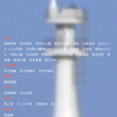
宮崎市
宮崎神宮・
皇宮神社
・
平和台公園
・
英国式庭園
・
青島
・
日南海岸
・
去川のイ
チョウと関所
・
瓜生野八幡神社のクスノキ群
・
好隣梅
・
月知梅
・
清武の大ク
ス
・
市民の森
・
江田神社
・
野島神社とアコーの木
・
生目神社
・
安井息軒
・
景
清廟
・
島津久豊
・
高木兼寛
・
跡江の半ぴどん
高千穂町
高千穂峡
・
高千穂神社
・
天岩戸神社
椎葉村
鶴富屋敷
延岡市
延岡城跡
・
今山大師
日向市
馬ヶ背
・
クルスの海
・
大御神社
・
美々津
新富町
座論梅