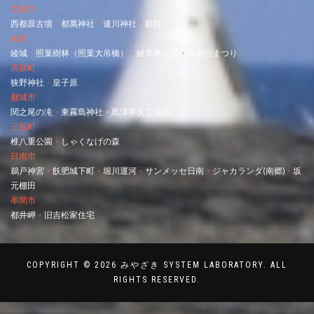
西都市
西都原古墳
・
都萬神社
・
速川神社
・
銀鏡
綾町
綾城
・
照葉樹林（照葉大吊橋）
・
綾馬事公苑
・
綾雛山まつり
高原町
狭野神社
・
皇子原
都城市
関之尾の滝
・
東霧島神社・
島津寒天工場跡
三股町
椎八重公園
・
しゃくなげの森
日南市
鵜戸神宮
・
飫肥城下町
・
堀川運河
・
サンメッセ日南
・
ジャカランダ(南郷)
・
坂
元棚田
串間市
都井岬
・
旧吉松家住宅
COPYRIGHT © 2026 みやざき SYSTEM LABORATORY. ALL
RIGHTS RESERVED.