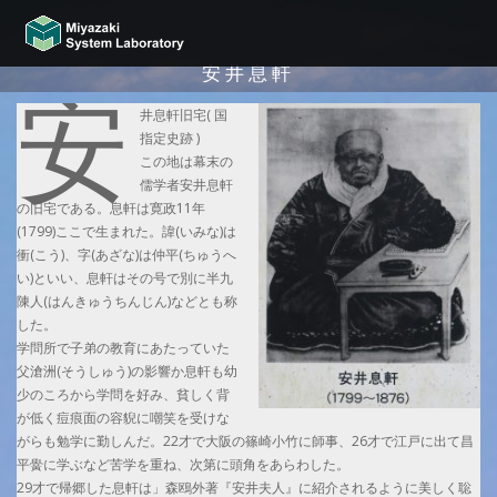
安井息軒
安
井息軒旧宅( 国
指定史跡 )
この地は幕末の
儒学者安井息軒
の旧宅である。息軒は寛政11年
(1799)ここで生まれた。諱(いみな)は
衝(こう)、字(あざな)は仲平(ちゅうへ
い)といい、息軒はその号で別に半九
陳人(はんきゅうちんじん)などとも称
した。
学問所で子弟の教育にあたっていた
父滄洲(そうしゅう)の影響か息軒も幼
少のころから学問を好み、貧しく背
が低く痘痕面の容貎に嘲笑を受けな
がらも勉学に勤しんだ。22才で大阪の篠崎小竹に師事、26才で江戸に出て昌
平黌に学ぶなど苦学を重ね、次第に頭角をあらわした。
29才で帰郷した息軒は」森鴎外著『安井夫人』に紹介されるように美しく聡