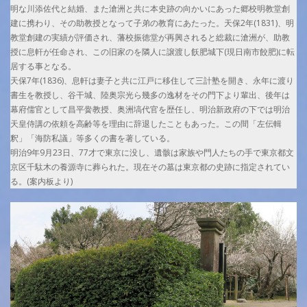
明な川添佐代と結婚、また滄洲と共に本史跡の向かいにあった郷校明教堂創
建に携わり、その助教授となって子弟の教育にあたった。天保2年(1831)、明
教堂創建の実績が評価され、藩校振徳堂が再興されると総裁に滄洲が、助教
授に息軒が任命され、この旧家のを隣人に譲渡し飫肥城下(現日南市餃肥)に転
居する事となる。
天保7年(1836)、息軒は妻子と共に江戸に移住して三計塾を開き、永年に渡り
書生を教授し、谷干城、陸奥宗光ら幾多の逸材をその門下より輩出、後年は
幕府儒官として昌平黌教授、奥洲塙代官を歴任し、明治新政府の下では明治
天皇侍講の依頼を高齢等を理由に辞退したこともあった。この間「左伝輯
釈」「海防私議」等多くの書を著している。
明治9年9月23日、77才で東京に没し、遺骸は家族や門人たちの手で東京都文
京区千駄木の養源寺に葬られた。現在その墓は東京都の史跡に指定されてい
る。(案内板より)