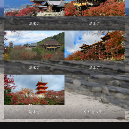
清水寺
清水寺
清水寺
清水寺
清水寺
京都府へ戻る