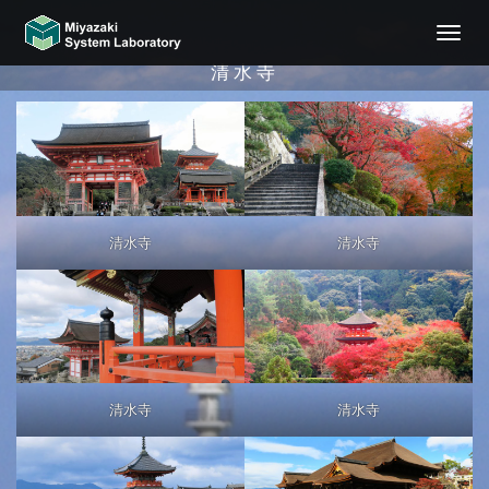
ナ
ビ
清水寺
ゲ
ー
シ
ョ
ン
切
り
替
清水寺
清水寺
え
清水寺
清水寺