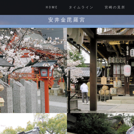
HOME
タイムライン
宮崎の見所
安井金毘羅宮