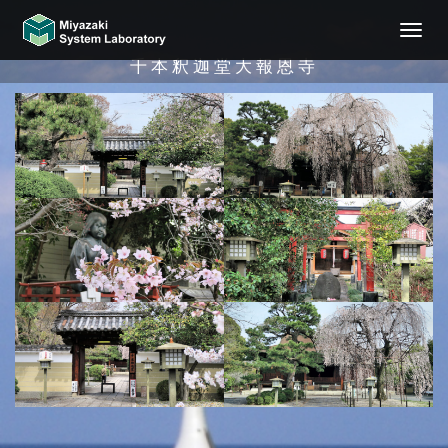
ナ
ビ
千本釈迦堂大報恩寺
ゲ
ー
シ
ョ
ン
切
り
替
え